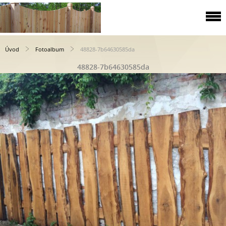
Úvod
Fotoalbum
48828-7b64630585da
48828-7b64630585da