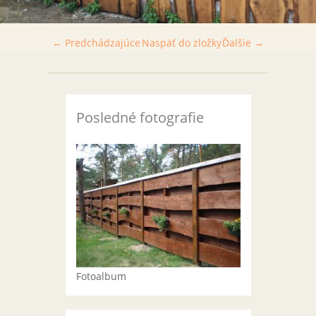
← Predchádzajúce
Naspäť do zložky
Ďalšie →
Posledné fotografie
Fotoalbum