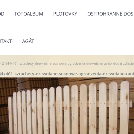
OD
FOTOALBUM
PLOTOVKY
OSTROHRANNÉ DOS
TAKT
AGÁT
_2_644x461_sztachety-drewniane-sosnowe-ogrodzenia-drewniane-tanio-dodaj-zdjecia
4x461_sztachety-drewniane-sosnowe-ogrodzenia-drewniane-tani