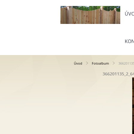
ÚV
KON
Úvod
Fotoalbum
366201135
366201135_2_64