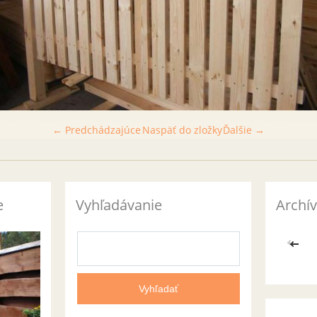
← Predchádzajúce
Naspäť do zložky
Ďalšie →
e
Vyhľadávanie
Archív
<<